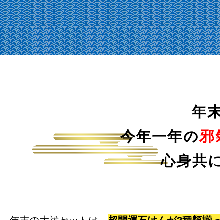
年
今年一年の
邪
心身共