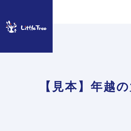
SCHOOL
PRODUCT
スクール事業
オリジナル製
【見本】年越の
製品一覧はこちら