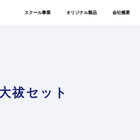
スクール事業
オリジナル製品
会社概要
品
大祓セット
ボディ＆ヘアケア
講座・セミナー
認定運命学カウ
開運雑貨