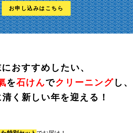
お申し込みはこちら
末におすすめしたい、
氣
を
石けん
で
クリーニング
し、
に清く新しい年を迎える！