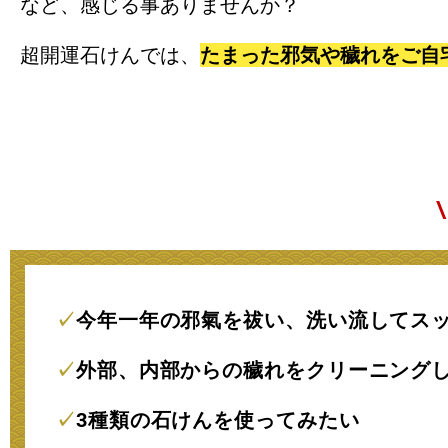
など、感じる事ありませんか？
超開運石けんでは、
たまった邪気や穢れをご自
✓
今年一年の邪氣を祓い、洗い流してス
✓
外部、内部からの穢れをクリーニング
✓
3種類の石けんを使ってみたい