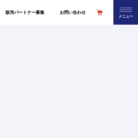
販売パートナー募集
お問い合わせ
閉じる
メニュー
講座・セミナー
認定運命学カウンセラー・講師一覧
ンセラー・講師一覧
ボディ＆ヘアケア