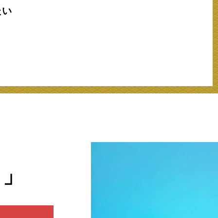
たい
ト」