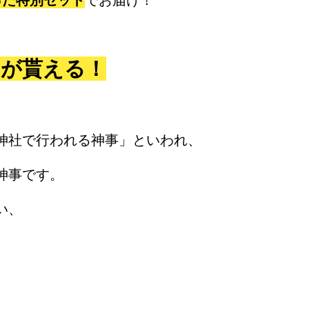
った特別セット
でお届け！
トが貰える！
神社で行われる神事」といわれ、
神事です。
い、