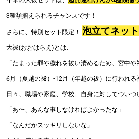
年末の大祓セットは、
超開運石けんが3種類揃
3種類揃えられるチャンスです！
泡立てネッ
さらに、特別セット限定！
大祓(おおはらえ)とは、
「たまった罪や穢れを祓い清めるため、宮中や
6月（夏越の祓）•12月（年越の祓）に行われる
日々、職場や家庭、学校、自身に対してついつ
「あ〜、あんな事しなければよかったな」
「なんだかスッキリしないな」