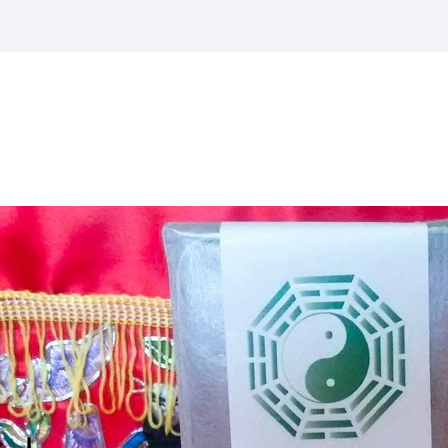
)
390
ト」