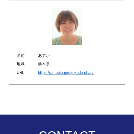
ボディ＆ヘアケア
開運雑貨
名前
あすか
地域
栃木県
URL
https://ameblo.jp/gyokudo-chan/